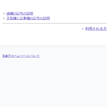
値欄の記号の説明
天気欄と記事欄の記号の説明
利用される方
気象庁ホームページについて