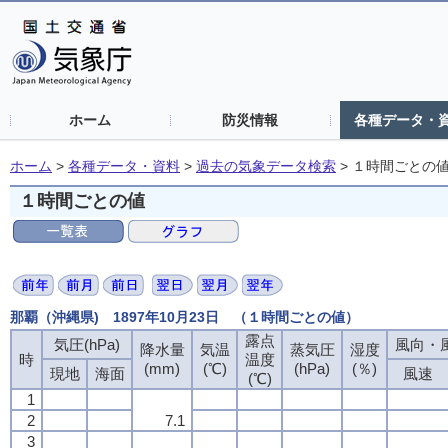
ホーム
防災情報
各種データ・
ホーム
>
各種データ・資料
>
過去の気象データ検索
>
１時間ごとの
１時間ごとの値
那覇（沖縄県) 1897年10月23日 （１時間ごとの値）
露点
気圧(hPa)
風向・風
降水量
気温
蒸気圧
湿度
時
温度
(mm)
(℃)
(hPa)
(％)
現地
海面
風速
(℃)
1
2
7.1
3