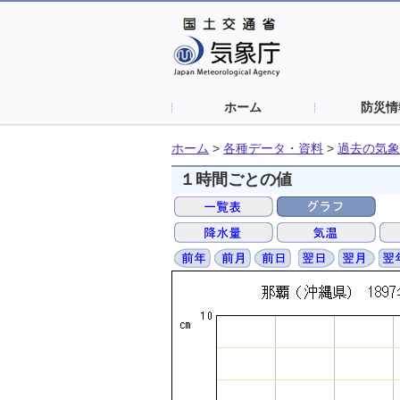
ホーム
防災情
ホーム
>
各種データ・資料
>
過去の気象
１時間ごとの値