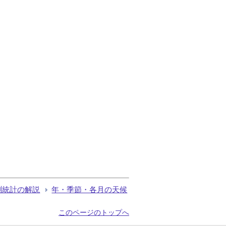
測統計の解説
年・季節・各月の天候
このページのトップへ