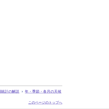
測統計の解説
年・季節・各月の天候
このページのトップへ