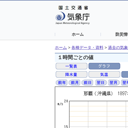
ホーム
防災情
ホーム
>
各種データ・資料
>
過去の気象
１時間ごとの値