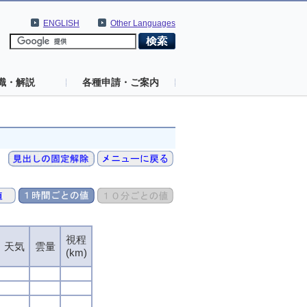
ENGLISH
Other Languages
識・解説
各種申請・ご案内
視程
視程
視程
視程
天気
天気
天気
天気
雲量
雲量
雲量
雲量
(km)
(km)
(km)
(km)