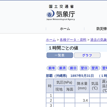
ホーム
防災情
ホーム
>
各種データ・資料
>
過去の気象
１時間ごとの値
那覇（沖縄県) 1897年5月31日 （１
露
露
露
露
気圧(hPa)
気圧(hPa)
気圧(hPa)
気圧(hPa)
降水量
降水量
降水量
降水量
気温
気温
気温
気温
時
時
時
時
温
温
温
温
(mm)
(mm)
(mm)
(mm)
(℃)
(℃)
(℃)
(℃)
現地
現地
現地
現地
海面
海面
海面
海面
(℃
(℃
(℃
(℃
1
1
1
1
2
2
2
2
3.4
3.4
3.4
3.4
3
3
3
3