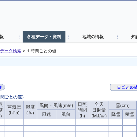
報
各種データ・資料
地域の情報
知
データ検索
>
１時間ごとの値
時間ごとの値）
点
点
点
点
日照
日照
日照
日照
全天
全天
全天
全天
風向・風速(m/s)
風向・風速(m/s)
風向・風速(m/s)
風向・風速(m/s)
雪(cm)
雪(cm)
雪(cm)
雪(cm)
蒸気圧
蒸気圧
蒸気圧
蒸気圧
湿度
湿度
湿度
湿度
度
度
度
度
時間
時間
時間
時間
日射量
日射量
日射量
日射量
(hPa)
(hPa)
(hPa)
(hPa)
(％)
(％)
(％)
(％)
風速
風速
風速
風速
風向
風向
風向
風向
降雪
降雪
降雪
降雪
積雪
積雪
積雪
積雪
)
)
)
)
(h)
(h)
(h)
(h)
(MJ/㎡)
(MJ/㎡)
(MJ/㎡)
(MJ/㎡)