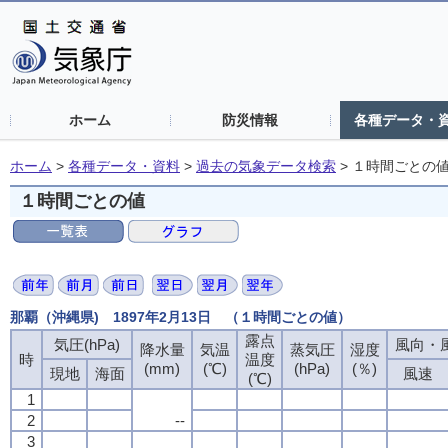
ホーム
防災情報
各種データ・
ホーム
>
各種データ・資料
>
過去の気象データ検索
>
１時間ごとの
１時間ごとの値
那覇（沖縄県) 1897年2月13日 （１時間ごとの値）
露点
気圧(hPa)
風向・風
降水量
気温
蒸気圧
湿度
時
温度
(mm)
(℃)
(hPa)
(％)
現地
海面
風速
(℃)
1
2
--
3