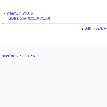
値欄の記号の説明
天気欄と記事欄の記号の説明
利用される方
気象庁ホームページについて