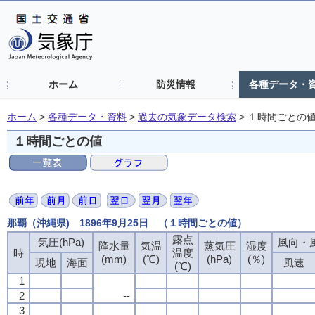
ホーム
防災情報
各種データ・
ホーム
>
各種データ・資料
>
過去の気象データ検索
>
１時間ごとの
１時間ごとの値
那覇（沖縄県) 1896年9月25日 （１時間ごとの値）
露点
気圧(hPa)
風向・風
降水量
気温
蒸気圧
湿度
時
温度
(mm)
(℃)
(hPa)
(％)
現地
海面
風速
(℃)
1
2
--
3