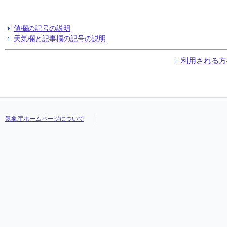
値欄の記号の説明
天気欄と記事欄の記号の説明
利用される方
気象庁ホームページについて