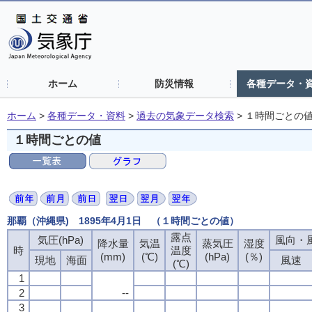
ホーム
防災情報
各種データ・
ホーム
>
各種データ・資料
>
過去の気象データ検索
>
１時間ごとの
１時間ごとの値
那覇（沖縄県) 1895年4月1日 （１時間ごとの値）
露点
気圧(hPa)
風向・風
降水量
気温
蒸気圧
湿度
時
温度
(mm)
(℃)
(hPa)
(％)
現地
海面
風速
(℃)
1
2
--
3