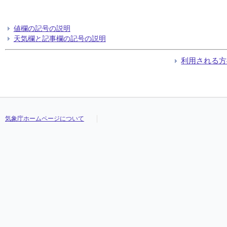
値欄の記号の説明
天気欄と記事欄の記号の説明
利用される方
気象庁ホームページについて