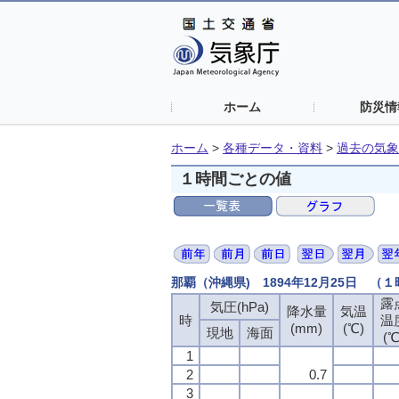
ホーム
防災情
ホーム
>
各種データ・資料
>
過去の気象
１時間ごとの値
那覇（沖縄県) 1894年12月25日 （
露
気圧(hPa)
降水量
気温
時
温
(mm)
(℃)
現地
海面
(℃
1
2
0.7
3