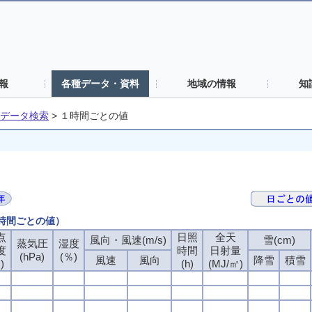
報
各種データ・資料
地域の情報
知
データ検索
>
１時間ごとの値
１時間ごとの値）
点
日照
全天
風向・風速(m/s)
雪(cm)
蒸気圧
湿度
度
時間
日射量
(hPa)
(％)
風速
風向
降雪
積雪
)
(h)
(MJ/㎡)