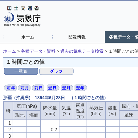
ホーム
防災情報
各種データ・
ホーム
>
各種データ・資料
>
過去の気象データ検索
>
１時間ごとの
１時間ごとの値
那覇（沖縄県) 1894年6月28日 （１時間ごとの値）
露点
露点
露点
露点
気圧(hPa)
気圧(hPa)
気圧(hPa)
気圧(hPa)
風向・風
風向・風
風向・風
風向・風
降水量
降水量
降水量
降水量
気温
気温
気温
気温
蒸気圧
蒸気圧
蒸気圧
蒸気圧
湿度
湿度
湿度
湿度
時
時
時
時
温度
温度
温度
温度
(mm)
(mm)
(mm)
(mm)
(℃)
(℃)
(℃)
(℃)
(hPa)
(hPa)
(hPa)
(hPa)
(％)
(％)
(％)
(％)
現地
現地
現地
現地
海面
海面
海面
海面
風速
風速
風速
風速
(℃)
(℃)
(℃)
(℃)
1
1
1
1
2
2
2
2
0.2
0.2
0.2
0.2
3
3
3
3