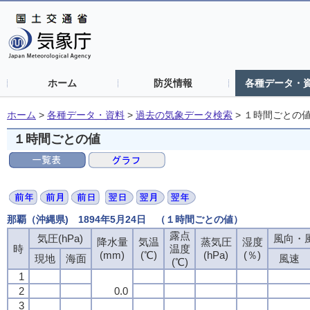
ホーム
防災情報
各種データ・
ホーム
>
各種データ・資料
>
過去の気象データ検索
>
１時間ごとの
１時間ごとの値
那覇（沖縄県) 1894年5月24日 （１時間ごとの値）
露点
露点
露点
露点
気圧(hPa)
気圧(hPa)
気圧(hPa)
気圧(hPa)
風向・風
風向・風
風向・風
風向・風
降水量
降水量
降水量
降水量
気温
気温
気温
気温
蒸気圧
蒸気圧
蒸気圧
蒸気圧
湿度
湿度
湿度
湿度
時
時
時
時
温度
温度
温度
温度
(mm)
(mm)
(mm)
(mm)
(℃)
(℃)
(℃)
(℃)
(hPa)
(hPa)
(hPa)
(hPa)
(％)
(％)
(％)
(％)
現地
現地
現地
現地
海面
海面
海面
海面
風速
風速
風速
風速
(℃)
(℃)
(℃)
(℃)
1
1
1
1
2
2
2
2
0.0
0.0
0.0
0.0
3
3
3
3