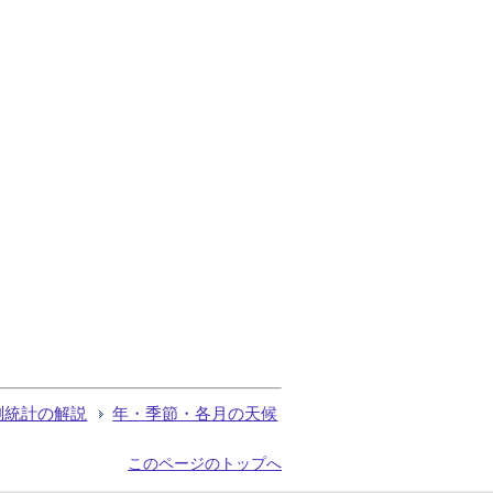
測統計の解説
年・季節・各月の天候
このページのトップへ