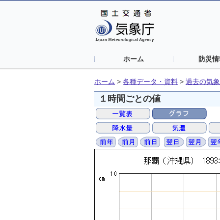
ホーム
防災情
ホーム
>
各種データ・資料
>
過去の気象
１時間ごとの値