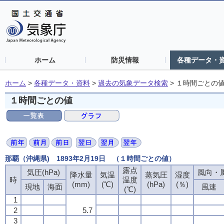
ホーム
防災情報
各種データ・
ホーム
>
各種データ・資料
>
過去の気象データ検索
>
１時間ごとの
１時間ごとの値
那覇（沖縄県) 1893年2月19日 （１時間ごとの値）
露点
露点
露点
露点
気圧(hPa)
気圧(hPa)
気圧(hPa)
気圧(hPa)
風向・風
風向・風
風向・風
風向・風
降水量
降水量
降水量
降水量
気温
気温
気温
気温
蒸気圧
蒸気圧
蒸気圧
蒸気圧
湿度
湿度
湿度
湿度
時
時
時
時
温度
温度
温度
温度
(mm)
(mm)
(mm)
(mm)
(℃)
(℃)
(℃)
(℃)
(hPa)
(hPa)
(hPa)
(hPa)
(％)
(％)
(％)
(％)
現地
現地
現地
現地
海面
海面
海面
海面
風速
風速
風速
風速
(℃)
(℃)
(℃)
(℃)
1
1
1
1
2
2
2
2
5.7
5.7
5.7
5.7
3
3
3
3