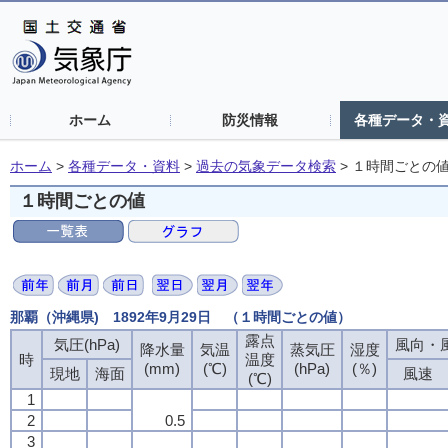
ホーム
防災情報
各種データ・
ホーム
>
各種データ・資料
>
過去の気象データ検索
>
１時間ごとの
１時間ごとの値
那覇（沖縄県) 1892年9月29日 （１時間ごとの値）
露点
露点
露点
露点
気圧(hPa)
気圧(hPa)
気圧(hPa)
気圧(hPa)
風向・風
風向・風
風向・風
風向・風
降水量
降水量
降水量
降水量
気温
気温
気温
気温
蒸気圧
蒸気圧
蒸気圧
蒸気圧
湿度
湿度
湿度
湿度
時
時
時
時
温度
温度
温度
温度
(mm)
(mm)
(mm)
(mm)
(℃)
(℃)
(℃)
(℃)
(hPa)
(hPa)
(hPa)
(hPa)
(％)
(％)
(％)
(％)
現地
現地
現地
現地
海面
海面
海面
海面
風速
風速
風速
風速
(℃)
(℃)
(℃)
(℃)
1
1
1
1
2
2
2
2
0.5
0.5
0.5
0.5
3
3
3
3