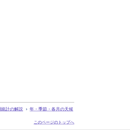
測統計の解説
年・季節・各月の天候
このページのトップへ