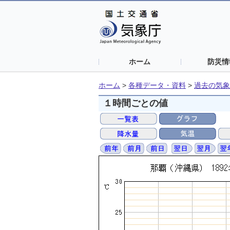
ホーム
防災情
ホーム
>
各種データ・資料
>
過去の気象
１時間ごとの値