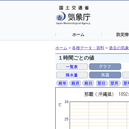
ホーム
防災情
ホーム
>
各種データ・資料
>
過去の気象
１時間ごとの値