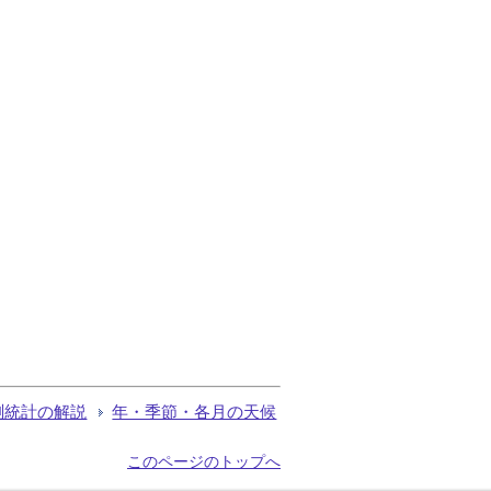
測統計の解説
年・季節・各月の天候
このページのトップへ