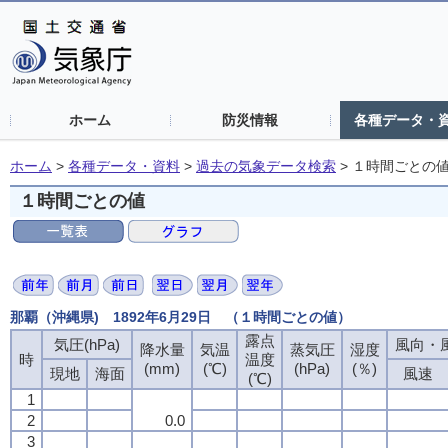
ホーム
防災情報
各種データ・
ホーム
>
各種データ・資料
>
過去の気象データ検索
>
１時間ごとの
１時間ごとの値
那覇（沖縄県) 1892年6月29日 （１時間ごとの値）
露点
気圧(hPa)
風向・風
降水量
気温
蒸気圧
湿度
時
温度
(mm)
(℃)
(hPa)
(％)
現地
海面
風速
(℃)
1
2
0.0
3