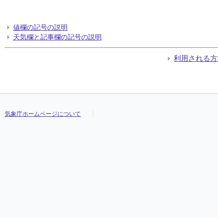
値欄の記号の説明
天気欄と記事欄の記号の説明
利用される方
気象庁ホームページについて