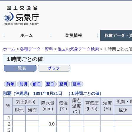
ホーム
防災情報
各種データ・
ホーム
>
各種データ・資料
>
過去の気象データ検索
>
１時間ごとの
１時間ごとの値
那覇（沖縄県) 1891年6月21日 （１時間ごとの値）
露点
露点
露点
露点
気圧(hPa)
気圧(hPa)
気圧(hPa)
気圧(hPa)
風向・風
風向・風
風向・風
風向・風
降水量
降水量
降水量
降水量
気温
気温
気温
気温
蒸気圧
蒸気圧
蒸気圧
蒸気圧
湿度
湿度
湿度
湿度
時
時
時
時
温度
温度
温度
温度
(mm)
(mm)
(mm)
(mm)
(℃)
(℃)
(℃)
(℃)
(hPa)
(hPa)
(hPa)
(hPa)
(％)
(％)
(％)
(％)
現地
現地
現地
現地
海面
海面
海面
海面
風速
風速
風速
風速
(℃)
(℃)
(℃)
(℃)
1
1
1
1
2
2
2
2
0.0
0.0
0.0
0.0
3
3
3
3