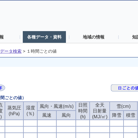
報
各種データ・資料
地域の情報
知
データ検索
>
１時間ごとの値
時間ごとの値）
点
日照
全天
風向・風速(m/s)
雪(cm)
蒸気圧
湿度
度
時間
日射量
(hPa)
(％)
風速
風向
降雪
積雪
)
(h)
(MJ/㎡)