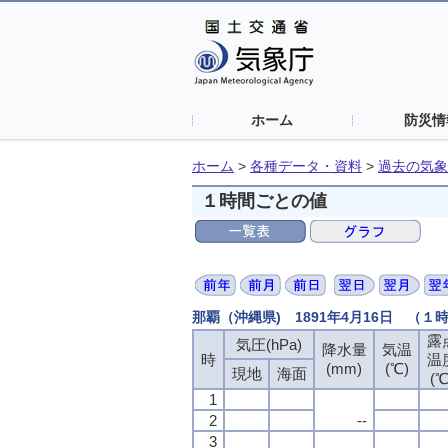
ホーム
防災情
ホーム
>
各種データ・資料
>
過去の気象
１時間ごとの値
那覇（沖縄県) 1891年4月16日 （１
露
気圧(hPa)
降水量
気温
時
温
(mm)
(℃)
現地
海面
(℃
1
2
--
3