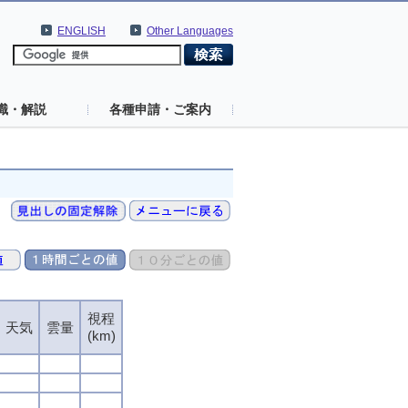
ENGLISH
Other Languages
識・解説
各種申請・ご案内
視程
視程
視程
視程
天気
天気
天気
天気
雲量
雲量
雲量
雲量
(km)
(km)
(km)
(km)