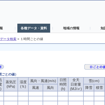
報
各種データ・資料
地域の情報
知
データ検索
>
１時間ごとの値
時間ごとの値）
点
点
点
点
日照
日照
日照
日照
全天
全天
全天
全天
風向・風速(m/s)
風向・風速(m/s)
風向・風速(m/s)
風向・風速(m/s)
雪(cm)
雪(cm)
雪(cm)
雪(cm)
蒸気圧
蒸気圧
蒸気圧
蒸気圧
湿度
湿度
湿度
湿度
度
度
度
度
時間
時間
時間
時間
日射量
日射量
日射量
日射量
(hPa)
(hPa)
(hPa)
(hPa)
(％)
(％)
(％)
(％)
風速
風速
風速
風速
風向
風向
風向
風向
降雪
降雪
降雪
降雪
積雪
積雪
積雪
積雪
)
)
)
)
(h)
(h)
(h)
(h)
(MJ/㎡)
(MJ/㎡)
(MJ/㎡)
(MJ/㎡)