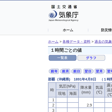
ホーム
防災情
ホーム
>
各種データ・資料
>
過去の気象
１時間ごとの値
那覇（沖縄県) 1891年4月8日 （１
露
露
露
露
気圧(hPa)
気圧(hPa)
気圧(hPa)
気圧(hPa)
降水量
降水量
降水量
降水量
気温
気温
気温
気温
時
時
時
時
温
温
温
温
(mm)
(mm)
(mm)
(mm)
(℃)
(℃)
(℃)
(℃)
現地
現地
現地
現地
海面
海面
海面
海面
(℃
(℃
(℃
(℃
1
1
1
1
2
2
2
2
2.9
2.9
2.9
2.9
3
3
3
3