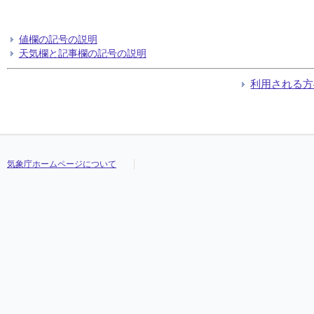
値欄の記号の説明
天気欄と記事欄の記号の説明
利用される方
気象庁ホームページについて