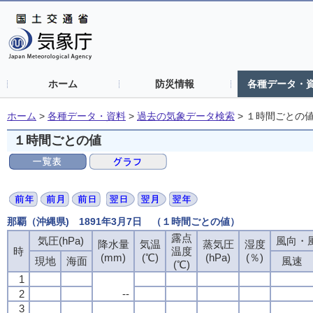
ホーム
防災情報
各種データ・
ホーム
>
各種データ・資料
>
過去の気象データ検索
>
１時間ごとの
１時間ごとの値
那覇（沖縄県) 1891年3月7日 （１時間ごとの値）
露点
気圧(hPa)
風向・風
降水量
気温
蒸気圧
湿度
時
温度
(mm)
(℃)
(hPa)
(％)
現地
海面
風速
(℃)
1
2
--
3