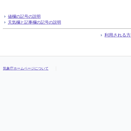
値欄の記号の説明
天気欄と記事欄の記号の説明
利用される方
気象庁ホームページについて