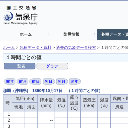
ホーム
防災情報
各種データ・
ホーム
>
各種データ・資料
>
過去の気象データ検索
>
１時間ごとの
１時間ごとの値
那覇（沖縄県) 1890年10月17日 （１時間ごとの値）
露点
気圧(hPa)
風向・風
降水量
気温
蒸気圧
湿度
時
温度
(mm)
(℃)
(hPa)
(％)
現地
海面
風速
(℃)
1
2
--
3