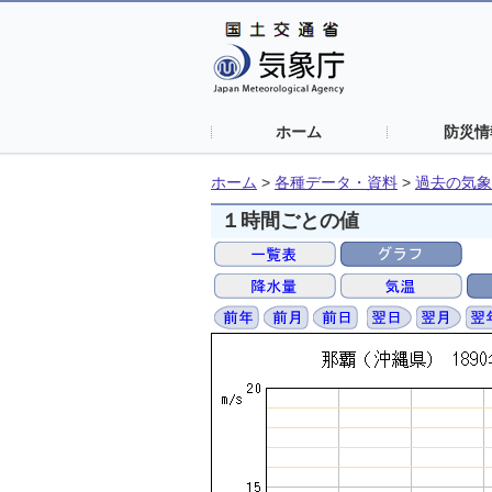
ホーム
防災情
ホーム
>
各種データ・資料
>
過去の気象
１時間ごとの値