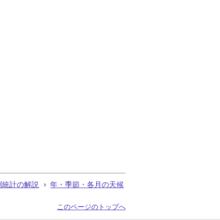
測統計の解説
年・季節・各月の天候
このページのトップへ