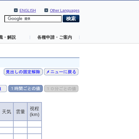
ENGLISH
Other Languages
識・解説
各種申請・ご案内
視程
視程
視程
視程
天気
天気
天気
天気
雲量
雲量
雲量
雲量
(km)
(km)
(km)
(km)