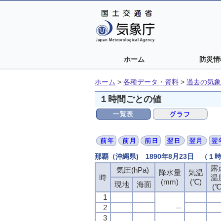
ホーム
防災情
ホーム
>
各種データ・資料
>
過去の気象
１時間ごとの値
那覇（沖縄県) 1890年8月23日 （１
露
露
露
露
気圧(hPa)
気圧(hPa)
気圧(hPa)
気圧(hPa)
降水量
降水量
降水量
降水量
気温
気温
気温
気温
時
時
時
時
温
温
温
温
(mm)
(mm)
(mm)
(mm)
(℃)
(℃)
(℃)
(℃)
現地
現地
現地
現地
海面
海面
海面
海面
(℃
(℃
(℃
(℃
1
1
1
1
2
2
2
2
--
--
--
--
3
3
3
3