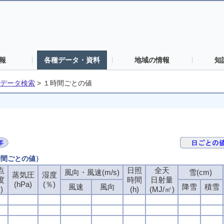
報
各種データ・資料
地域の情報
知
データ検索
>
１時間ごとの値
時間ごとの値）
点
点
点
点
日照
日照
日照
日照
全天
全天
全天
全天
風向・風速(m/s)
風向・風速(m/s)
風向・風速(m/s)
風向・風速(m/s)
雪(cm)
雪(cm)
雪(cm)
雪(cm)
蒸気圧
蒸気圧
蒸気圧
蒸気圧
湿度
湿度
湿度
湿度
度
度
度
度
時間
時間
時間
時間
日射量
日射量
日射量
日射量
(hPa)
(hPa)
(hPa)
(hPa)
(％)
(％)
(％)
(％)
風速
風速
風速
風速
風向
風向
風向
風向
降雪
降雪
降雪
降雪
積雪
積雪
積雪
積雪
)
)
)
)
(h)
(h)
(h)
(h)
(MJ/㎡)
(MJ/㎡)
(MJ/㎡)
(MJ/㎡)