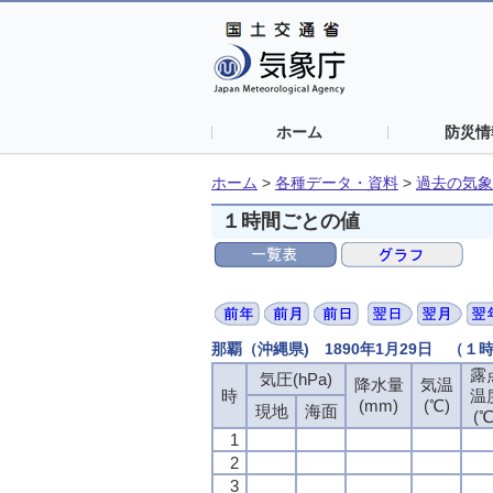
ホーム
防災情
ホーム
>
各種データ・資料
>
過去の気象
１時間ごとの値
那覇（沖縄県) 1890年1月29日 （１
露
気圧(hPa)
降水量
気温
時
温
(mm)
(℃)
現地
海面
(℃
1
2
3