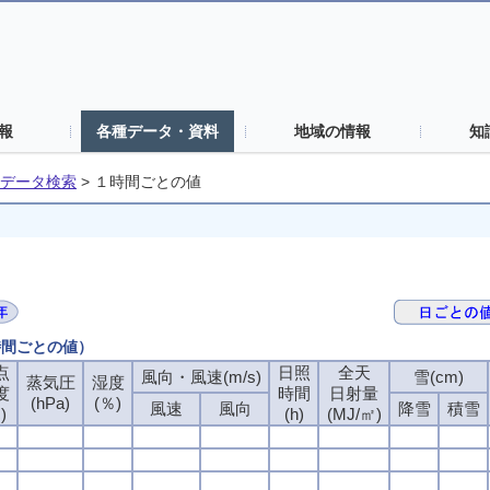
報
各種データ・資料
地域の情報
知
データ検索
>
１時間ごとの値
時間ごとの値）
点
日照
全天
風向・風速(m/s)
雪(cm)
蒸気圧
湿度
度
時間
日射量
(hPa)
(％)
風速
風向
降雪
積雪
)
(h)
(MJ/㎡)