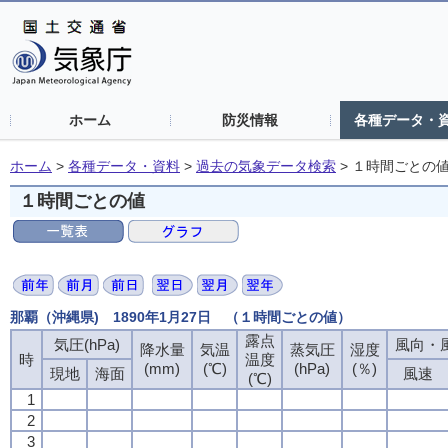
ホーム
防災情報
各種データ・
ホーム
>
各種データ・資料
>
過去の気象データ検索
>
１時間ごとの
１時間ごとの値
那覇（沖縄県) 1890年1月27日 （１時間ごとの値）
露点
気圧(hPa)
風向・風
降水量
気温
蒸気圧
湿度
時
温度
(mm)
(℃)
(hPa)
(％)
現地
海面
風速
(℃)
1
2
3