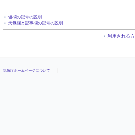
値欄の記号の説明
天気欄と記事欄の記号の説明
利用される方
気象庁ホームページについて