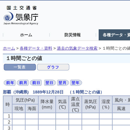
ホーム
防災情報
各種データ・
ホーム
>
各種データ・資料
>
過去の気象データ検索
>
１時間ごとの
１時間ごとの値
那覇（沖縄県) 1889年12月28日 （１時間ごとの値）
露点
気圧(hPa)
風向・風
降水量
気温
蒸気圧
湿度
時
温度
(mm)
(℃)
(hPa)
(％)
現地
海面
風速
(℃)
1
2
3