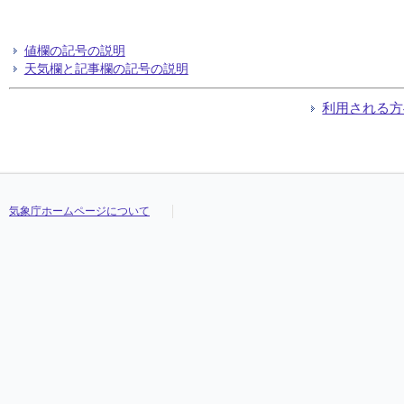
値欄の記号の説明
天気欄と記事欄の記号の説明
利用される方
気象庁ホームページについて