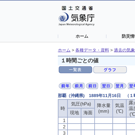
ホーム
防災情
ホーム
>
各種データ・資料
>
過去の気象
１時間ごとの値
那覇（沖縄県) 1889年11月16日 （
露
気圧(hPa)
降水量
気温
時
温
(mm)
(℃)
現地
海面
(℃
1
2
3