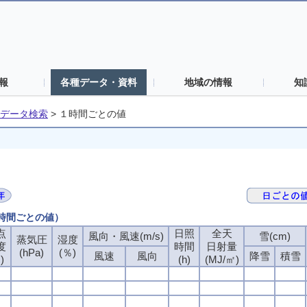
報
各種データ・資料
地域の情報
知
データ検索
>
１時間ごとの値
１時間ごとの値）
点
日照
全天
風向・風速(m/s)
雪(cm)
蒸気圧
湿度
度
時間
日射量
(hPa)
(％)
風速
風向
降雪
積雪
)
(h)
(MJ/㎡)