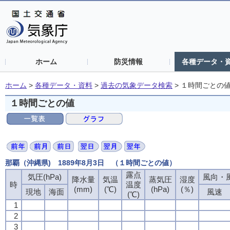
ホーム
防災情報
各種データ・
ホーム
>
各種データ・資料
>
過去の気象データ検索
>
１時間ごとの
１時間ごとの値
那覇（沖縄県) 1889年8月3日 （１時間ごとの値）
露点
露点
露点
露点
気圧(hPa)
気圧(hPa)
気圧(hPa)
気圧(hPa)
風向・風
風向・風
風向・風
風向・風
降水量
降水量
降水量
降水量
気温
気温
気温
気温
蒸気圧
蒸気圧
蒸気圧
蒸気圧
湿度
湿度
湿度
湿度
時
時
時
時
温度
温度
温度
温度
(mm)
(mm)
(mm)
(mm)
(℃)
(℃)
(℃)
(℃)
(hPa)
(hPa)
(hPa)
(hPa)
(％)
(％)
(％)
(％)
現地
現地
現地
現地
海面
海面
海面
海面
風速
風速
風速
風速
(℃)
(℃)
(℃)
(℃)
1
1
1
1
2
2
2
2
3
3
3
3