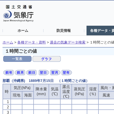
ホーム
防災情報
各種データ・
ホーム
>
各種データ・資料
>
過去の気象データ検索
>
１時間ごとの
１時間ごとの値
那覇（沖縄県) 1889年7月15日 （１時間ごとの値）
露点
露点
露点
露点
気圧(hPa)
気圧(hPa)
気圧(hPa)
気圧(hPa)
風向・風
風向・風
風向・風
風向・風
降水量
降水量
降水量
降水量
気温
気温
気温
気温
蒸気圧
蒸気圧
蒸気圧
蒸気圧
湿度
湿度
湿度
湿度
時
時
時
時
温度
温度
温度
温度
(mm)
(mm)
(mm)
(mm)
(℃)
(℃)
(℃)
(℃)
(hPa)
(hPa)
(hPa)
(hPa)
(％)
(％)
(％)
(％)
現地
現地
現地
現地
海面
海面
海面
海面
風速
風速
風速
風速
(℃)
(℃)
(℃)
(℃)
1
1
1
1
2
2
2
2
3
3
3
3