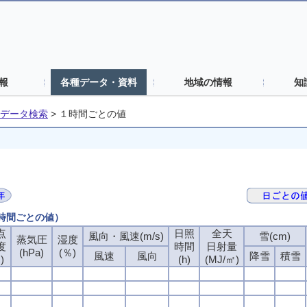
報
各種データ・資料
地域の情報
知
データ検索
>
１時間ごとの値
１時間ごとの値）
点
日照
全天
風向・風速(m/s)
雪(cm)
蒸気圧
湿度
度
時間
日射量
(hPa)
(％)
風速
風向
降雪
積雪
)
(h)
(MJ/㎡)