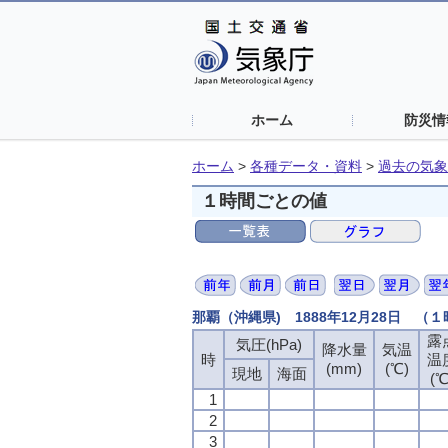
ホーム
防災情
ホーム
>
各種データ・資料
>
過去の気象
１時間ごとの値
那覇（沖縄県) 1888年12月28日 （
露
気圧(hPa)
降水量
気温
時
温
(mm)
(℃)
現地
海面
(℃
1
2
3