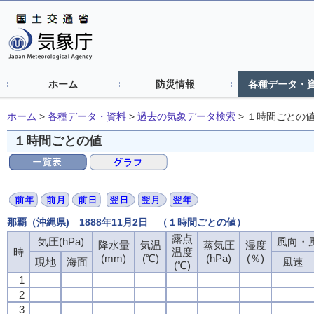
ホーム
防災情報
各種データ・
ホーム
>
各種データ・資料
>
過去の気象データ検索
>
１時間ごとの
１時間ごとの値
那覇（沖縄県) 1888年11月2日 （１時間ごとの値）
露点
気圧(hPa)
風向・風
降水量
気温
蒸気圧
湿度
時
温度
(mm)
(℃)
(hPa)
(％)
現地
海面
風速
(℃)
1
2
3