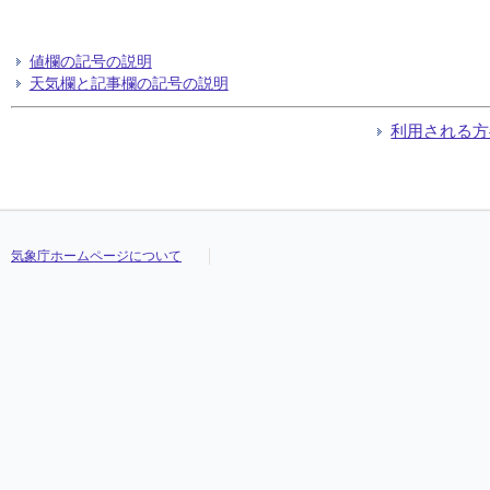
値欄の記号の説明
天気欄と記事欄の記号の説明
利用される方
気象庁ホームページについて