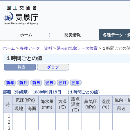
ホーム
防災情報
各種データ・
ホーム
>
各種データ・資料
>
過去の気象データ検索
>
１時間ごとの
１時間ごとの値
那覇（沖縄県) 1888年9月15日 （１時間ごとの値）
露点
露点
露点
露点
気圧(hPa)
気圧(hPa)
気圧(hPa)
気圧(hPa)
風向・風
風向・風
風向・風
風向・風
降水量
降水量
降水量
降水量
気温
気温
気温
気温
蒸気圧
蒸気圧
蒸気圧
蒸気圧
湿度
湿度
湿度
湿度
時
時
時
時
温度
温度
温度
温度
(mm)
(mm)
(mm)
(mm)
(℃)
(℃)
(℃)
(℃)
(hPa)
(hPa)
(hPa)
(hPa)
(％)
(％)
(％)
(％)
現地
現地
現地
現地
海面
海面
海面
海面
風速
風速
風速
風速
(℃)
(℃)
(℃)
(℃)
1
1
1
1
2
2
2
2
3
3
3
3