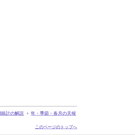
測統計の解説
年・季節・各月の天候
このページのトップへ