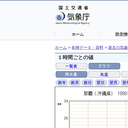
ホーム
防災情
ホーム
>
各種データ・資料
>
過去の気象
１時間ごとの値