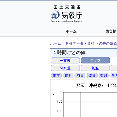
ホーム
防災情
ホーム
>
各種データ・資料
>
過去の気象
１時間ごとの値