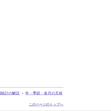
測統計の解説
年・季節・各月の天候
このページのトップへ