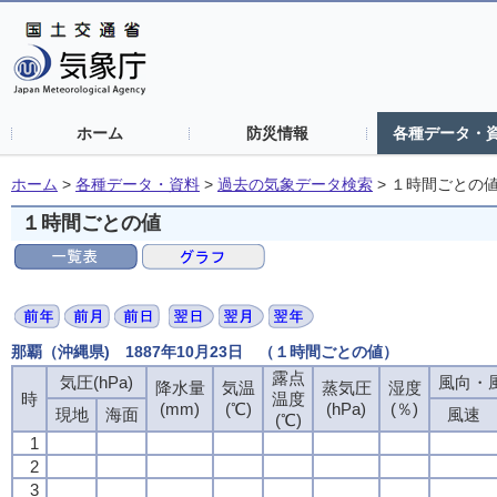
ホーム
防災情報
各種データ・
ホーム
>
各種データ・資料
>
過去の気象データ検索
>
１時間ごとの
１時間ごとの値
那覇（沖縄県) 1887年10月23日 （１時間ごとの値）
露点
露点
露点
露点
気圧(hPa)
気圧(hPa)
気圧(hPa)
気圧(hPa)
風向・風
風向・風
風向・風
風向・風
降水量
降水量
降水量
降水量
気温
気温
気温
気温
蒸気圧
蒸気圧
蒸気圧
蒸気圧
湿度
湿度
湿度
湿度
時
時
時
時
温度
温度
温度
温度
(mm)
(mm)
(mm)
(mm)
(℃)
(℃)
(℃)
(℃)
(hPa)
(hPa)
(hPa)
(hPa)
(％)
(％)
(％)
(％)
現地
現地
現地
現地
海面
海面
海面
海面
風速
風速
風速
風速
(℃)
(℃)
(℃)
(℃)
1
1
1
1
2
2
2
2
3
3
3
3