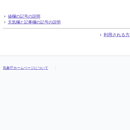
値欄の記号の説明
天気欄と記事欄の記号の説明
利用される方
気象庁ホームページについて