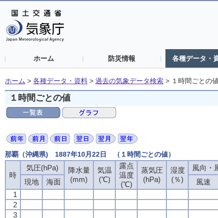
ホーム
防災情報
各種データ・
ホーム
>
各種データ・資料
>
過去の気象データ検索
>
１時間ごとの
１時間ごとの値
那覇（沖縄県) 1887年10月22日 （１時間ごとの値）
露点
気圧(hPa)
風向・風
降水量
気温
蒸気圧
湿度
時
温度
(mm)
(℃)
(hPa)
(％)
現地
海面
風速
(℃)
1
2
3