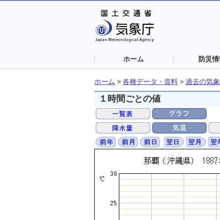
ホーム
防災情
ホーム
>
各種データ・資料
>
過去の気象
１時間ごとの値