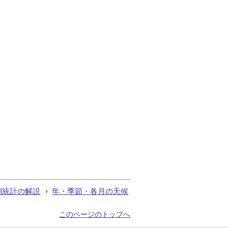
測統計の解説
年・季節・各月の天候
このページのトップへ