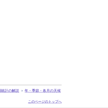
測統計の解説
年・季節・各月の天候
このページのトップへ