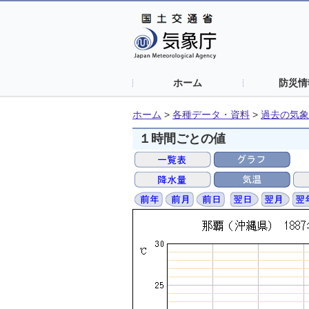
ホーム
防災情
ホーム
>
各種データ・資料
>
過去の気象
１時間ごとの値