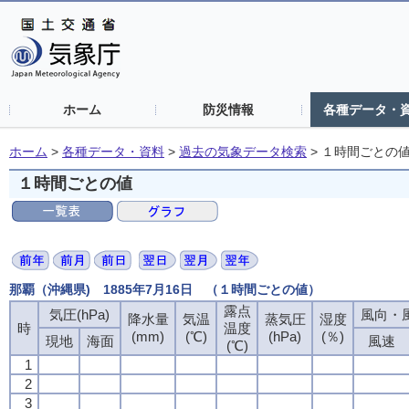
ホーム
防災情報
各種データ・
ホーム
>
各種データ・資料
>
過去の気象データ検索
>
１時間ごとの
１時間ごとの値
那覇（沖縄県) 1885年7月16日 （１時間ごとの値）
露点
気圧(hPa)
風向・風
降水量
気温
蒸気圧
湿度
時
温度
(mm)
(℃)
(hPa)
(％)
現地
海面
風速
(℃)
1
2
3