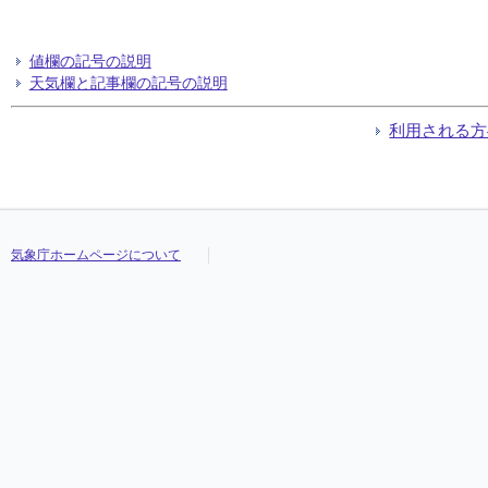
値欄の記号の説明
天気欄と記事欄の記号の説明
利用される方
気象庁ホームページについて