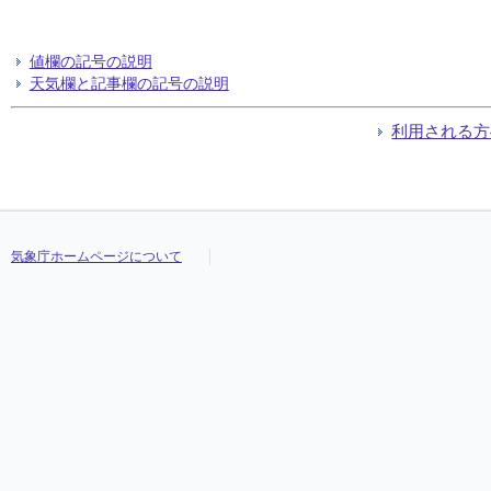
値欄の記号の説明
天気欄と記事欄の記号の説明
利用される方
気象庁ホームページについて