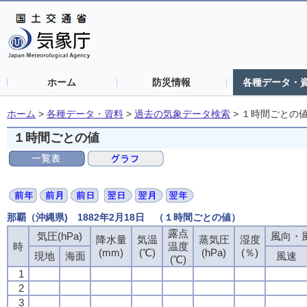
ホーム
防災情報
各種データ・
ホーム
>
各種データ・資料
>
過去の気象データ検索
>
１時間ごとの
１時間ごとの値
那覇（沖縄県) 1882年2月18日 （１時間ごとの値）
露点
気圧(hPa)
風向・風
降水量
気温
蒸気圧
湿度
時
温度
(mm)
(℃)
(hPa)
(％)
現地
海面
風速
(℃)
1
2
3