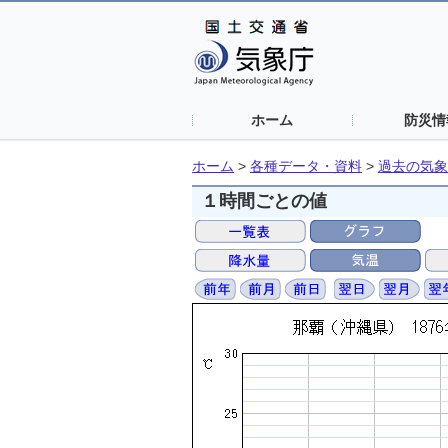
ホーム
防災情
ホーム
>
各種データ・資料
>
過去の気象
１時間ごとの値