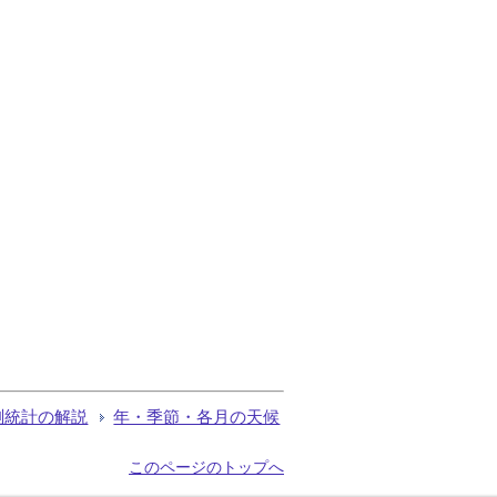
測統計の解説
年・季節・各月の天候
このページのトップへ