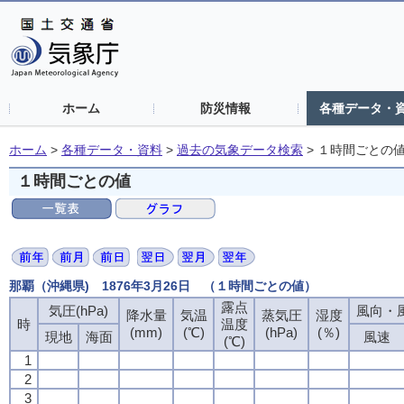
ホーム
防災情報
各種データ・
ホーム
>
各種データ・資料
>
過去の気象データ検索
>
１時間ごとの
１時間ごとの値
那覇（沖縄県) 1876年3月26日 （１時間ごとの値）
露点
気圧(hPa)
風向・風
降水量
気温
蒸気圧
湿度
時
温度
(mm)
(℃)
(hPa)
(％)
現地
海面
風速
(℃)
1
2
3