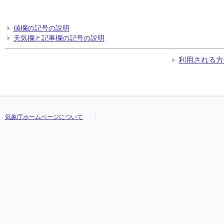
値欄の記号の説明
天気欄と記事欄の記号の説明
利用される方
気象庁ホームページについて