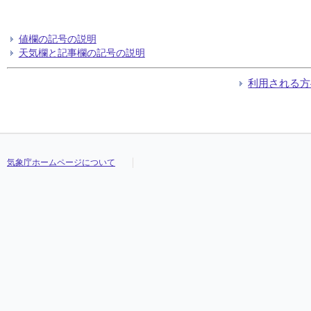
値欄の記号の説明
天気欄と記事欄の記号の説明
利用される方
気象庁ホームページについて