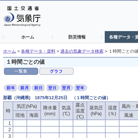
ホーム
防災情報
各種データ・
ホーム
>
各種データ・資料
>
過去の気象データ検索
>
１時間ごとの
１時間ごとの値
那覇（沖縄県) 1875年12月25日 （１時間ごとの値）
露点
気圧(hPa)
風向・風
降水量
気温
蒸気圧
湿度
時
温度
(mm)
(℃)
(hPa)
(％)
現地
海面
風速
(℃)
1
2
3