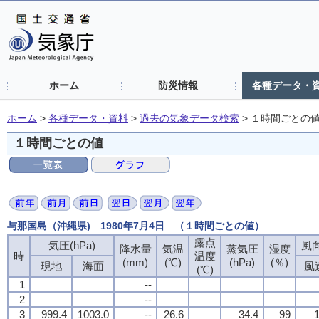
ホーム
防災情報
各種データ・
ホーム
>
各種データ・資料
>
過去の気象データ検索
>
１時間ごとの
１時間ごとの値
与那国島（沖縄県) 1980年7月4日 （１時間ごとの値）
露点
気圧(hPa)
風向
降水量
気温
蒸気圧
湿度
時
温度
(mm)
(℃)
(hPa)
(％)
現地
海面
風
(℃)
1
--
2
--
3
999.4
1003.0
--
26.6
34.4
99
1