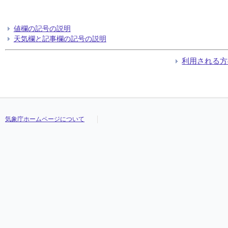
値欄の記号の説明
天気欄と記事欄の記号の説明
利用される方
気象庁ホームページについて