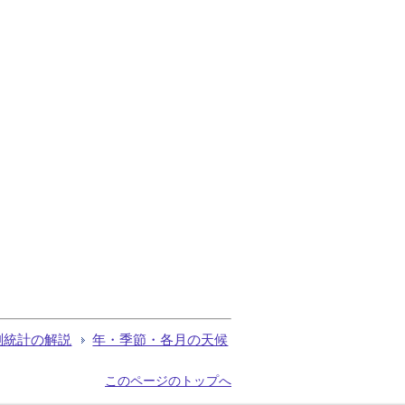
測統計の解説
年・季節・各月の天候
このページのトップへ