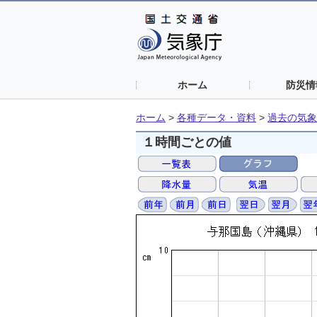
ホーム
防災情
ホーム
>
各種データ・資料
>
過去の気象
１時間ごとの値