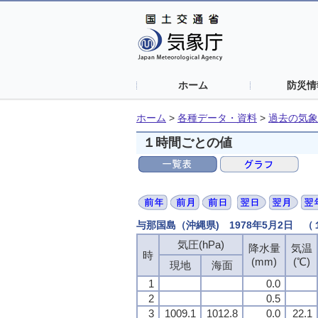
ホーム
防災情
ホーム
>
各種データ・資料
>
過去の気象
１時間ごとの値
与那国島（沖縄県) 1978年5月2日 
気圧(hPa)
降水量
気温
時
(mm)
(℃)
現地
海面
1
0.0
2
0.5
3
1009.1
1012.8
0.0
22.1