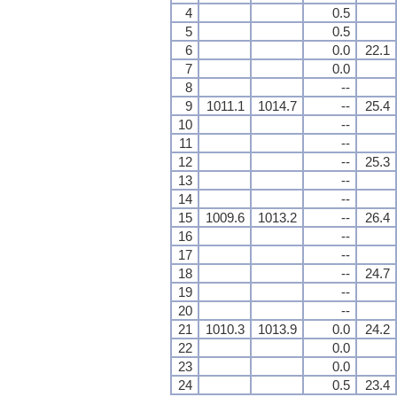
4
0.5
5
0.5
6
0.0
22.1
7
0.0
8
--
9
1011.1
1014.7
--
25.4
10
--
11
--
12
--
25.3
13
--
14
--
15
1009.6
1013.2
--
26.4
16
--
17
--
18
--
24.7
19
--
20
--
21
1010.3
1013.9
0.0
24.2
22
0.0
23
0.0
24
0.5
23.4