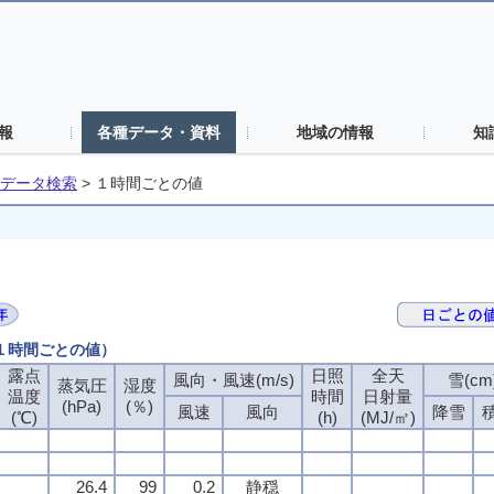
報
各種データ・資料
地域の情報
知
データ検索
>
１時間ごとの値
（１時間ごとの値）
露点
日照
全天
風向・風速(m/s)
雪(cm
蒸気圧
湿度
温度
時間
日射量
(hPa)
(％)
風速
風向
降雪
(℃)
(h)
(MJ/㎡)
26.4
99
0.2
静穏