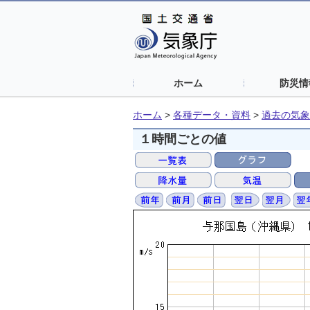
ホーム
防災情
ホーム
>
各種データ・資料
>
過去の気象
１時間ごとの値