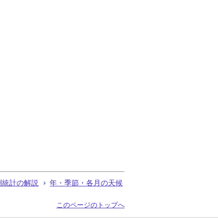
測統計の解説
年・季節・各月の天候
このページのトップへ