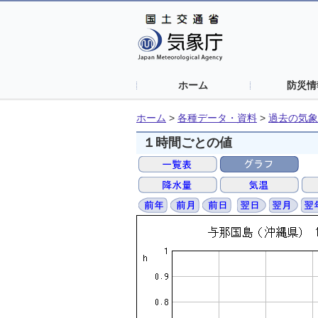
ホーム
防災情
ホーム
>
各種データ・資料
>
過去の気象
１時間ごとの値