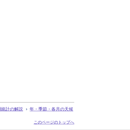
測統計の解説
年・季節・各月の天候
このページのトップへ