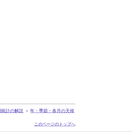
測統計の解説
年・季節・各月の天候
このページのトップへ