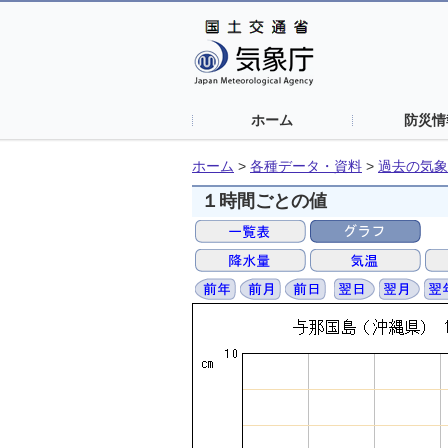
ホーム
防災情
ホーム
>
各種データ・資料
>
過去の気象
１時間ごとの値