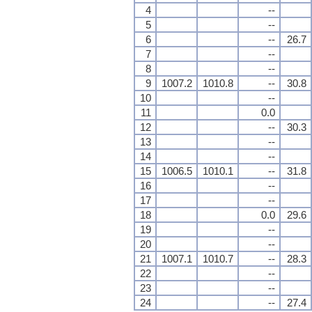
4
--
5
--
6
--
26.7
7
--
8
--
9
1007.2
1010.8
--
30.8
10
--
11
0.0
12
--
30.3
13
--
14
--
15
1006.5
1010.1
--
31.8
16
--
17
--
18
0.0
29.6
19
--
20
--
21
1007.1
1010.7
--
28.3
22
--
23
--
24
--
27.4