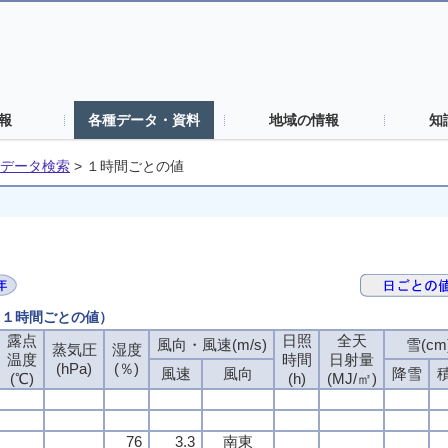
報
各種データ・資料
地域の情報
知
データ検索
>
１時間ごとの値
 （１時間ごとの値）
露点
日照
全天
風向・風速(m/s)
雪(cm
蒸気圧
湿度
温度
時間
日射量
(hPa)
(％)
風速
風向
降雪
(℃)
(h)
(MJ/㎡)
76
3.3
南東