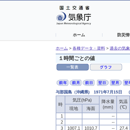
ホーム
防災情
ホーム
>
各種データ・資料
>
過去の気象
１時間ごとの値
与那国島（沖縄県) 1971年7月15日
気圧(hPa)
降水量
気温
時
(mm)
(℃)
現地
海面
1
--
2
--
3
1007.1
1010.7
--
27.4